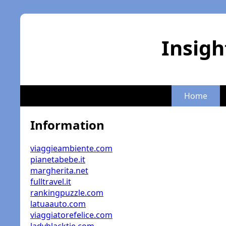
Insigh
Home
Information
viaggieambiente.com
pianetabebe.it
margherita.net
fulltravel.it
rankingpuzzle.com
latuaauto.com
viaggiatorefelice.com