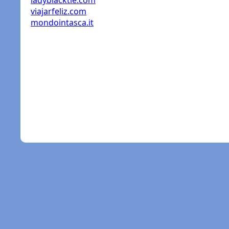
ladyblacktie.com
viajarfeliz.com
mondointasca.it